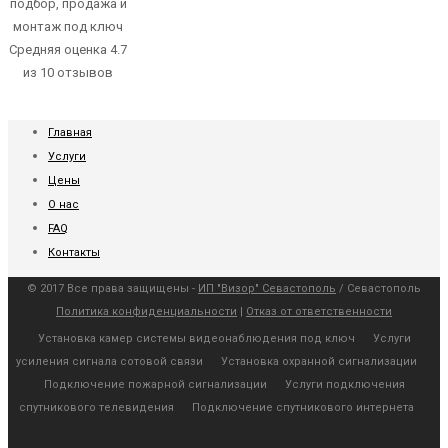
подбор, продажа и
монтаж под ключ
Средняя оценка
4.7
из
10
отзывов
Главная
Услуги
Цены
О нас
FAQ
Контакты
© 2017 Все права защищены -
ИП "Визор" Севастополь
/
Севастополь
Политика конфиденциальности
|
Отказ от ответственности
Установка камер системы видеонаблюдения под ключ
Услуги
усиления сигнала сотовой связи
Установка охранной сигнализации
Подключение пожарной сигнализации
Услуги подключения
спутникового телевидения
Подключение спутникового интернета