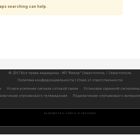
haps searching can help.
© 2017 Все права защищены -
ИП "Визор" Севастополь
/
Севастополь
Политика конфиденциальности
|
Отказ от ответственности
ч
Услуги усиления сигнала сотовой связи
Установка охранной сигнализа
ключения спутникового телевидения
Подключение спутникового интерне
РАЗРАБОТКА САЙТА И РЕКЛАМА