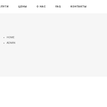
+7 (978) 300-8-800
ОБРАТНЫЙ ЗВОНОК
СЛУГИ
ЦЕНЫ
О НАС
FAQ
КОНТАКТЫ
HOME
ADMIN