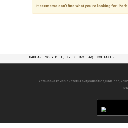
It seems we can’t find what you’re looking for. Per
ГЛАВНАЯ
УСЛУГИ
ЦЕНЫ
О НАС
FAQ
КОНТАКТЫ
Установка камер системы видеонаблюдения под клю
под